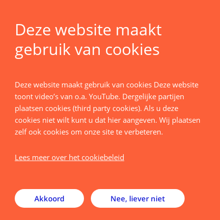
Deze website maakt
gebruik van cookies
Home
Deze website maakt gebruik van cookies Deze website
Terug
toont video’s van o.a. YouTube. Dergelijke partijen
plaatsen cookies (third party cookies). Als u deze
Collaboration
cookies niet wilt kunt u dat hier aangeven. Wij plaatsen
zelf ook cookies om onze site te verbeteren.
UPORT in large scale infrastructures
Lees meer over het cookiebeleid
UPORT is part of INFRA StemCells a
Large-Scale
Research Infrastructure (GWI)
aiming to provide
Akkoord
Nee, liever niet
stem cell-based model systems to the Dutch science
community, and of
ONCODE Accelerator
, a large